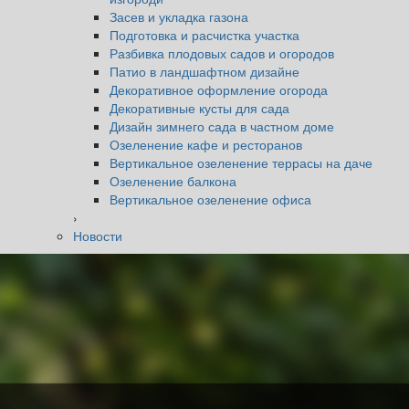
Засев и укладка газона
Подготовка и расчистка участка
Разбивка плодовых садов и огородов
Патио в ландшафтном дизайне
Декоративное оформление огорода
Декоративные кусты для сада
Дизайн зимнего сада в частном доме
Озеленение кафе и ресторанов
Вертикальное озеленение террасы на даче
Озеленение балкона
Вертикальное озеленение офиса
›
Новости